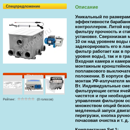
Спецпредложение
Описание
Уникальный по размерам
эффективности барабанн
контроллером. Литой кор
фильтру прочность и ста
установке. Сверхнизкая 
10 см над уровнем воды 
задекорировать его в л
фильтр работает как в 
уровня воды), так и в г
Входная камера и камер
монтажным кронштейно
поплавкового выключате
Новинка
положении. В корпусе ф
монтаж УФ-излучателя м
Вт. Индивидуальные см
фильтрующие сетки ячей
чистятся и при необходи
Рейтинг:
(0 голосов)
управления фильтром ос
множеством опций безопа
медленный запуск двигат
перегрузки, кнопка ручно
почасовая очистка и т. д.
Комплектация Set 1: