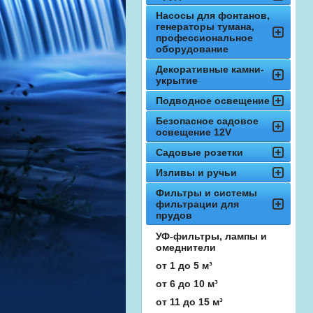
Насосы для фонтанов,
генераторы тумана,
профессиональное
оборудование
Декоративные камни-
укрытие
Подводное освещение
Безопасное садовое
освещение 12V
Садовые розетки
Изливы и ручьи
Фильтры и системы
фильтрации для
прудов
УФ-фильтры, лампы и
омеднители
от 1 до 5 м³
от 6 до 10 м³
от 11 до 15 м³