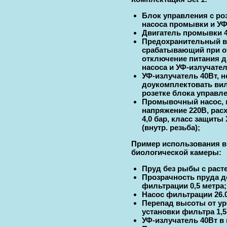
Блок управления с ро
насоса промывки и УФ
Двигатель промывки 
Предохранительный 
срабатывающий при о
отключение питания д
насоса и УФ-излучател
УФ-излучатель 40Вт,
н
доукомплектовать ви
розетке блока управ
Промывочный насос, 
напряжение 220В, расх
4,0 бар, класс защиты 
(внутр. резьба);
Пример использования в
биологической камеры:
Пруд без рыбы с раст
Прозрачность пруда д
фильтрации 0,5 метра;
Насос фильтрации 26.0
Перепад высоты от ур
установки фильтра 1,5
УФ-излучатель 40Вт в