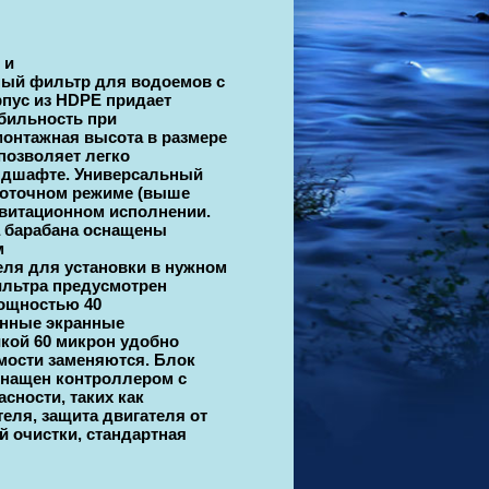
 и
ый фильтр для водоемов с
пус из HDPE придает
бильность при
монтажная высота в размере
позволяет легко
андшафте. Универсальный
проточном режиме (выше
равитационном исполнении.
а барабана оснащены
м
ля для установки в нужном
ильтра предусмотрен
ощностью 40
енные экранные
кой 60 микрон удобно
мости заменяются. Блок
нащен контроллером с
сности, таких как
еля, защита двигателя от
й очистки, стандартная