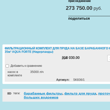
присоединение
273 750.00
руб.
поделиться
ФИЛЬТРАЦИОННЫЙ КОМПЛЕКТ ДЛЯ ПРУДА НА БАЗЕ БАРАБАННОГО ФИ
35м³ AQUA FORTE (Нидерланды)
318 030.00
руб.
Добавить к сравнению
насос в
35000 л/ч
комплекте
Артикул:
SK836/1
теги:
барабанные фильтры
,
фильтр для пруда
,
прото
больших водоемов