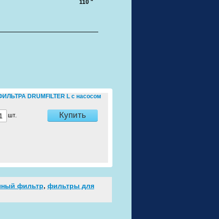
110 "
ЛЬТРА DRUMFILTER L с насосом
Купить
шт.
чный фильтр
,
фильтры для