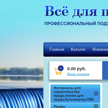
Главная
Каталог
Новинк
Регистрация
кцф
0.00 руб.
0
Ваша корзина
Материалы для
строительства
пруда,пленка для
пруда,бутилкаучук,ПВХ
Пруды