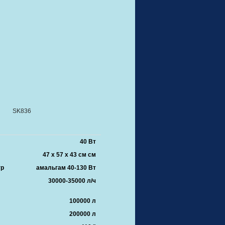
SK836
40 Вт
47 x 57 x 43 см см
тр
амальгам 40-130 Вт
30000-35000 л/ч
100000 л
200000 л