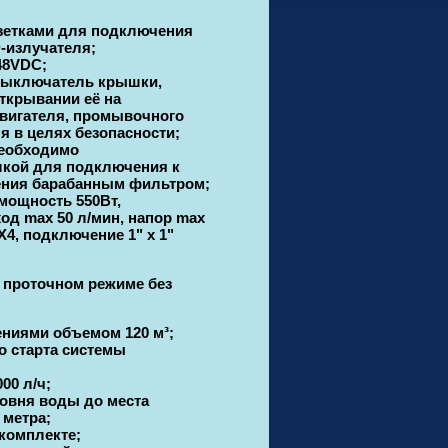
зетками для подключения
-излучателя;
48VDC;
выключатель крышки,
ткрывании её на
вигателя, промывочного
я в целях безопасности;
еобходимо
лкой для подключения к
ления барабанным фильтром
;
мощность 550Вт,
од max 50 л/мин, напор max
X4, подключение 1" х 1"
 проточном режиме без
ениями объемом 120 м³;
о старта системы
00 л/ч;
овня воды до места
 метра;
 комплекте;