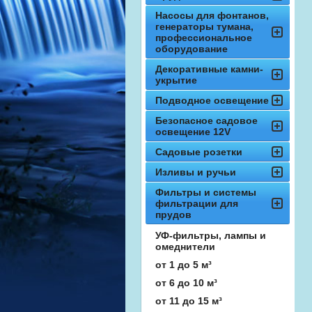
Насосы для фонтанов,
генераторы тумана,
профессиональное
оборудование
Декоративные камни-
укрытие
Подводное освещение
Безопасное садовое
освещение 12V
Садовые розетки
Изливы и ручьи
Фильтры и системы
фильтрации для
прудов
УФ-фильтры, лампы и
омеднители
от 1 до 5 м³
от 6 до 10 м³
от 11 до 15 м³