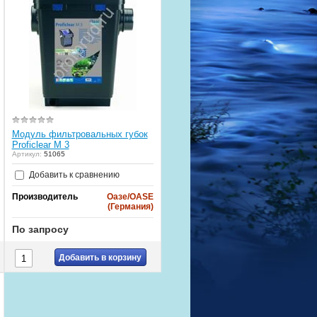
Модуль фильтровальных губок
Proficlear М 3
Артикул:
51065
Добавить к сравнению
Производитель
Оазе/OASE
(Германия)
По запросу
Добавить в корзину