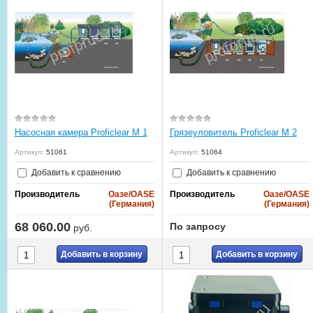
Насосная камера Proficlear M 1
Грязеуловитель Proficlear М 2
Артикул:
51061
Артикул:
51064
Добавить к сравнению
Добавить к сравнению
Производитель
Оазе/OASE
Производитель
Оазе/OASE
(Германия)
(Германия)
68 060.00
По запросу
руб.
Добавить в корзину
Добавить в корзину