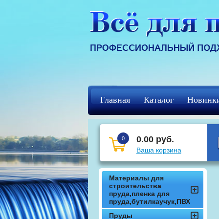
Главная
Каталог
Новинк
Регистрация
кцф
0.00 руб.
0
Ваша корзина
Материалы для
строительства
пруда,пленка для
пруда,бутилкаучук,ПВХ
Пруды