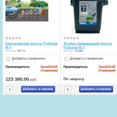
Биологический модуль Proficlear
Фосфат-связывающий модуль
М 4
Proficlear М 5
Артикул:
50772
Артикул:
51066
Добавить к сравнению
Добавить к сравнению
Производитель
Оазе/OASE
Производитель
Оазе/OASE
(Германия)
(Германия)
123 380.00
По запросу
руб.
Добавить в корзину
Добавить в корзину