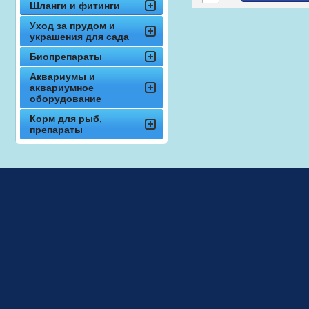
Шланги и фитинги
Уход за прудом и
украшения для сада
Биопрепараты
Аквариумы и
аквариумное
оборудование
Корм для рыб,
препараты