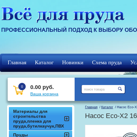
Главная
Каталог
Новинки
Схема пруда
Ус
Регистрация
кцф
0.00 руб.
0
Ваша корзина
Главная
/
Каталог
/ Насос Eco-X
Материалы для
Насос Eco-X2 1
строительства
пруда,пленка для
пруда,бутилкаучук,ПВХ
Пруды