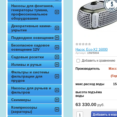
Насосы для фонтанов,
генераторы тумана,
профессиональное
оборудование
Декоративные камни-
укрытие
Подводное освещение
Безопасное садовое
освещение 12V
Насос Eco-X2 16000
Артикул:
156/5004
Садовые розетки
Добавить к сравнению
Изливы и ручьи
Производитель
Мэсс
Фильтры и системы
фильтрации для
(Ге
прудов
макс.расход воды
15
Насосы для ручьев и
фильтров
высота подъёма
воды
Скиммеры
63 330.00
руб.
Компрессоры
(аэраторы)
Добавить в кор