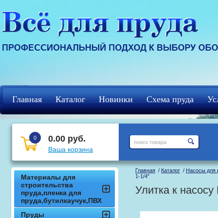
Главная
Каталог
Новинки
Схема пруда
Ус
Регистрация
кцф
0.00 руб.
0
Ваша корзина
Главная
/
Каталог
/
Насосы для 
Материалы для
1-1/4"
строительства
Улитка к насосу 
пруда,пленка для
пруда,бутилкаучук,ПВХ
Пруды