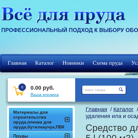
Главная
Каталог
Новинки
Схема пруда
Ус
Регистрация
кцф
0.00 руб.
0
Ваша корзина
Главная
/
Каталог
Материалы для
удаления ила и осад
строительства
пруда,пленка для
Средство дл
пруда,бутилкаучук,ПВХ
Пруды