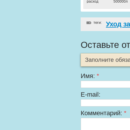
расход
500000л
теги:
Уход з
Оставьте о
Заполните обяз
Имя:
*
E-mail:
Комментарий:
*