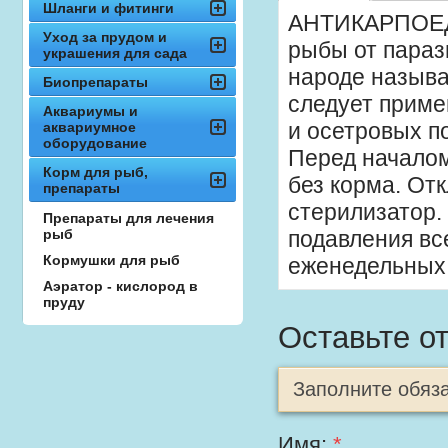
Шланги и фитинги
АНТИКАРПОЕД 
Уход за прудом и
рыбы от параз
украшения для сада
народе называ
Биопрепараты
следует приме
Аквариумы и
и осетровых п
аквариумное
оборудование
Перед началом
Корм для рыб,
без корма. От
препараты
стерилизатор.
Препараты для лечения
рыб
подавления вс
Кормушки для рыб
еженедельных 
Аэратор - кислород в
пруду
Оставьте о
Заполните обяз
Имя:
*