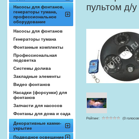
пультом д/у
Насосы для фонтанов,
генераторы тумана,
профессиональное
оборудование
Насосы для фонтанов
Генераторы тумана
Фонтанные комплекты
Профессиональная
подсветка
Системы долива
Закладные элементы
Видео фонтанов
Насадки (форсунки) для
фонтанов
Запчасти для насосов
Фонтаны для дома и сада
Рейтинг:
(0 голосов
Декоративные камни-
укрытие
Подводное освещение