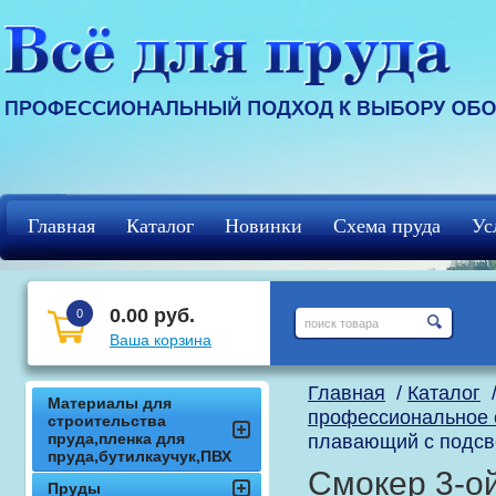
Главная
Каталог
Новинки
Схема пруда
Ус
Регистрация
кцф
0.00 руб.
0
Ваша корзина
Главная
/
Каталог
Материалы для
профессиональное 
строительства
пруда,пленка для
плавающий с подсве
пруда,бутилкаучук,ПВХ
Смокер 3-о
Пруды