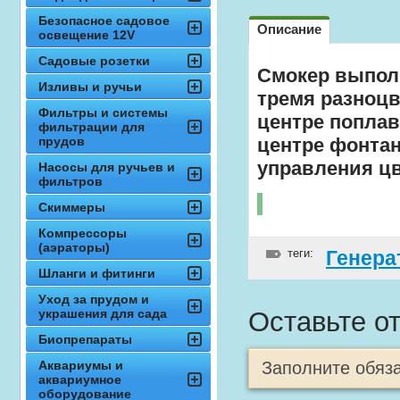
Безопасное садовое
Описание
освещение 12V
Садовые розетки
Смокер выполн
Изливы и ручьи
тремя разноц
Фильтры и системы
центре поплав
фильтрации для
прудов
центре фонтан
управления цв
Насосы для ручьев и
фильтров
Скиммеры
Компрессоры
(аэраторы)
теги:
Генера
Шланги и фитинги
Уход за прудом и
украшения для сада
Оставьте о
Биопрепараты
Аквариумы и
Заполните обяз
аквариумное
оборудование