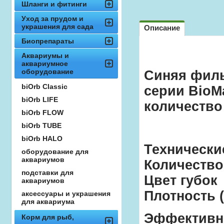
Шланги и фитинги
Уход за прудом и
украшения для сада
Описание
Биопрепараты
Аквариумы и
аквариумное
оборудование
Синяя филь
biOrb Classic
серии BioMa
biOrb LIFE
количество
biOrb FLOW
biOrb TUBE
biOrb HALO
Технически
оборудование для
аквариумов
Количество
подставки для
Цвет 
аквариумов
Плотно
аксессуары и украшения
для аквариума
Эффективн
Корм для рыб,