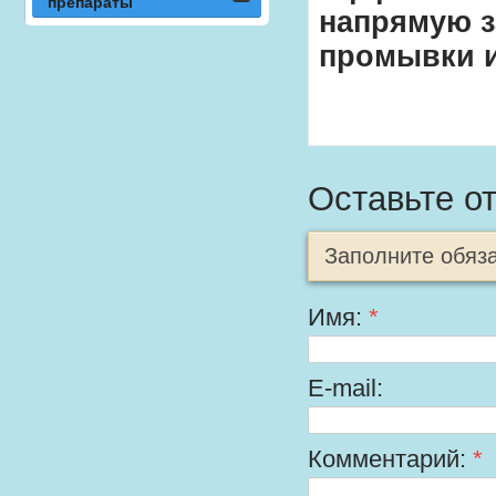
препараты
напрямую з
промывки 
Оставьте о
Заполните обяз
Имя:
*
E-mail:
Комментарий:
*