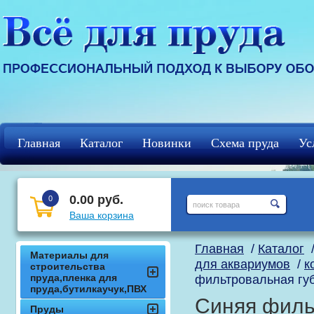
Главная
Каталог
Новинки
Схема пруда
Ус
Регистрация
кцф
0.00 руб.
0
Ваша корзина
Главная
/
Каталог
Материалы для
для аквариумов
/
к
строительства
пруда,пленка для
фильтровальная губ
пруда,бутилкаучук,ПВХ
Синяя фильт
Пруды