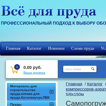
Главная
Каталог
Новинки
Схема пруда
Ус
Регистрация
кцф
0.00 руб.
0
Ваша корзина
Главная
/
Каталог
Материалы для
компрессоров-аэра
строительства
пруда,пленка для
5/8х150м
пруда,бутилкаучук,ПВХ
Самопогруж
Пруды