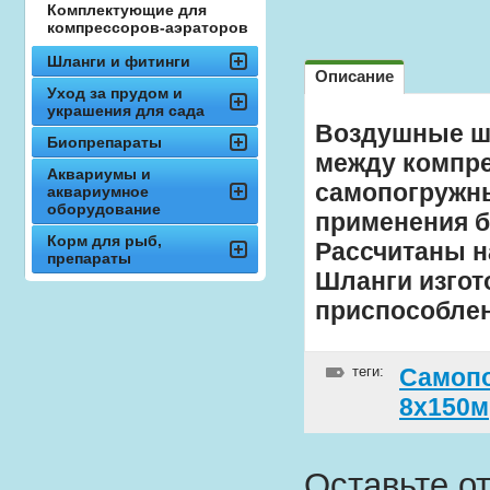
Комплектующие для
компрессоров-аэраторов
Шланги и фитинги
Описание
Уход за прудом и
украшения для сада
Воздушные шл
Биопрепараты
между компре
Аквариумы и
самопогружн
аквариумное
оборудование
применения б
Корм для рыб,
Рассчитаны н
препараты
Шланги изгот
приспособле
теги:
Самопо
8х150м
Оставьте о