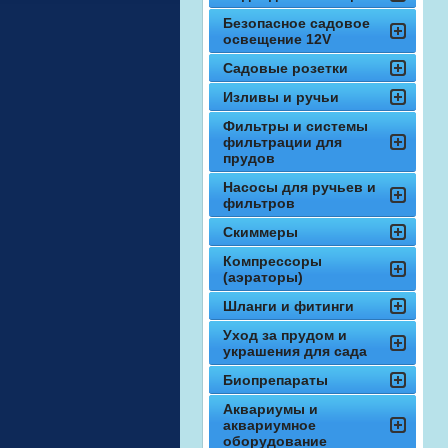
Безопасное садовое
освещение 12V
Садовые розетки
Изливы и ручьи
Фильтры и системы
фильтрации для
прудов
Насосы для ручьев и
фильтров
Скиммеры
Компрессоры
(аэраторы)
Шланги и фитинги
Уход за прудом и
украшения для сада
Биопрепараты
Аквариумы и
аквариумное
оборудование