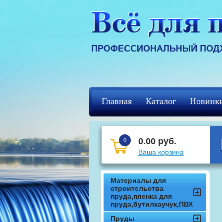
Главная
Каталог
Новинк
Регистрация
кцф
0.00 руб.
0
Ваша корзина
Материалы для
строительства
пруда,пленка для
пруда,бутилкаучук,ПВХ
Пруды