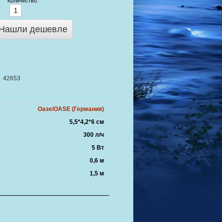
Количество:
Нашли дешевле
42653
Оазе/OASE (Германия)
5,5*4,2*6 см
300 л/ч
5 Вт
0,6 м
1,5 м