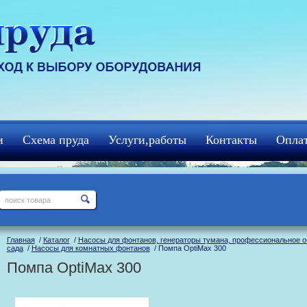
и
Схема пруда
Услуги,работы
Контакты
Оплат
Главная
/
Каталог
/
Насосы для фонтанов, генераторы тумана, профессиональное 
сада
/
Насосы для комнатных фонтанов
/ Помпа OptiMax 300
Помпа OptiMax 300