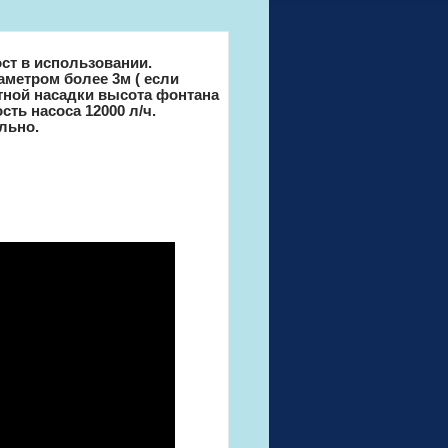
ст в использовании.
метром более 3м ( если
тной насадки высота фонтана
ть насоса 12000 л/ч.
ельно.