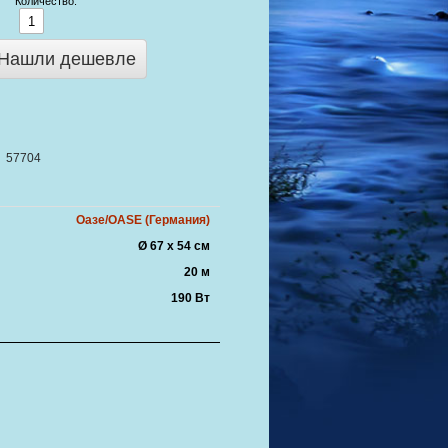
Количество:
Нашли дешевле
57704
Оазе/OASE (Германия)
Ø 67 х 54 см
20 м
190 Вт