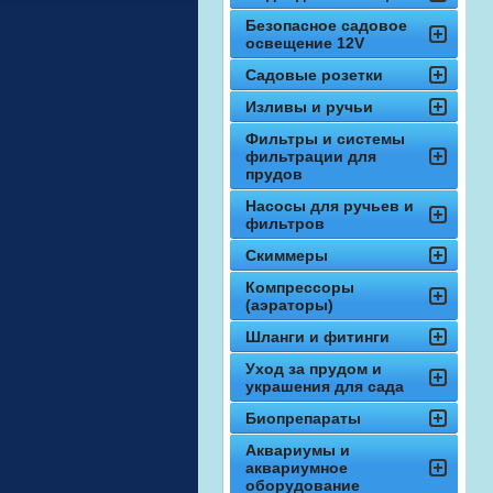
Безопасное садовое
освещение 12V
Садовые розетки
Изливы и ручьи
Фильтры и системы
фильтрации для
прудов
Насосы для ручьев и
фильтров
Скиммеры
Компрессоры
(аэраторы)
Шланги и фитинги
Уход за прудом и
украшения для сада
Биопрепараты
Аквариумы и
аквариумное
оборудование