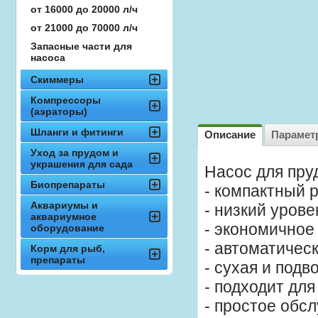
от 16000 до 20000 л/ч
от 21000 до 70000 л/ч
Запасные части для
насоса
Скиммеры
Компрессоры
(аэраторы)
Шланги и фитинги
Описание
Парамет
Уход за прудом и
украшения для сада
Насос для пру
Биопрепараты
- компактный 
Аквариумы и
- низкий уров
аквариумное
- экономичное
оборудование
- автоматичес
Корм для рыб,
препараты
- сухая и подв
- подходит дл
- простое обс