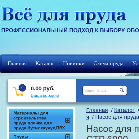
Главная
Каталог
Новинки
Схема пруда
Ус
Регистрация
кцф
0.00 руб.
0
Ваша корзина
Главная
/
Каталог
Материалы для
ч
/ Насос для пруда
строительства
пруда,пленка для
Насос для п
пруда,бутилкаучук,ПВХ
Пруды