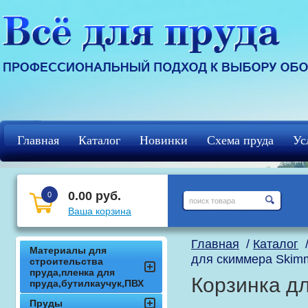
Главная
Каталог
Новинки
Схема пруда
Ус
Регистрация
кцф
0.00 руб.
0
Ваша корзина
Главная
/
Каталог
Материалы для
для скиммера Skim
строительства
пруда,пленка для
Корзинка д
пруда,бутилкаучук,ПВХ
Пруды