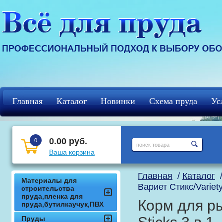
Главная
Каталог
Новинки
Схема пруда
Ус
Регистрация
кцф
0.00 руб.
0
Ваша корзина
Главная
/
Каталог
Материалы для
Вариет Стикс/Variety
строительства
пруда,пленка для
Корм для ры
пруда,бутилкаучук,ПВХ
Пруды