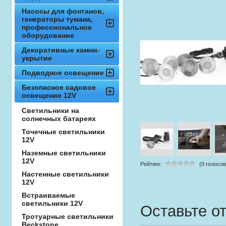
Насосы для фонтанов,
генераторы тумана,
профессиональное
оборудование
Декоративные камни-
укрытие
Подводное освещение
Безопасное садовое
освещение 12V
Светильники на
солнечных батареях
Точечные светильники
12V
Наземные светильники
12V
Рейтинг:
(0 голосов
Настенные светильники
12V
Встраиваемые
светильники 12V
Оставьте о
Тротуарные светильники
Beckstone