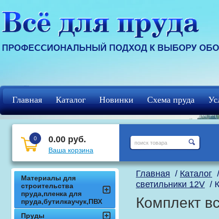
Главная
Каталог
Новинки
Схема пруда
Ус
Регистрация
кцф
0.00 руб.
0
Ваша корзина
Главная
/
Каталог
Материалы для
светильники 12V
/ К
строительства
пруда,пленка для
Комплект в
пруда,бутилкаучук,ПВХ
Пруды