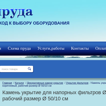
и
Схема пруда
Услуги,работы
Контакты
Оплат
Главная
/
Каталог
/
Декоративные камни-укрытие
/
Укрытие фильтров
/ Камень укры
коричневый, рабочий размер Ø 50/10 см
Камень укрытие для напорных фильтров Ø
рабочий размер Ø 50/10 см