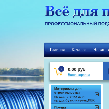
Главная
Каталог
Новинк
Регистрация
кцф
0.00 руб.
0
Ваша корзина
Материалы для
строительства
пруда,пленка для
пруда,бутилкаучук,ПВХ
Пруды