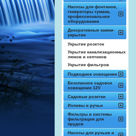
Насосы для фонтанов,
генераторы тумана,
профессиональное
оборудование
Декоративные камни-
укрытие
Укрытие розеток
Укрытие канализационных
люков и септиков
Укрытие фильтров
Подводное освещение
Безопасное садовое
освещение 12V
Садовые розетки
Изливы и ручьи
Фильтры и системы
фильтрации для
прудов
Насосы для ручьев и