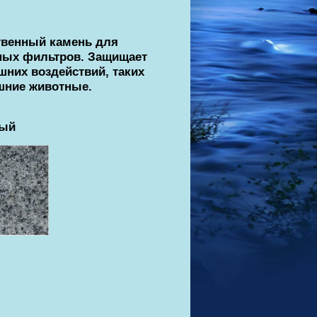
твенный камень для
ных фильтров. Защищает
них воздействий, таких
ашние животные.
рый