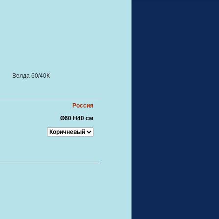
Велда 60/40К
Россия
Ø60 Н40 см