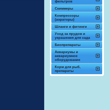
фильтров
Скиммеры
Компрессоры
(аэраторы)
Шланги и фитинги
Уход за прудом и
украшения для сада
Биопрепараты
Аквариумы и
аквариумное
оборудование
Корм для рыб,
препараты