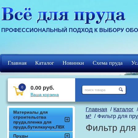
Главная
Каталог
Новинки
Схема пруда
Ус
Регистрация
кцф
0.00 руб.
0
Ваша корзина
Главная
/
Каталог
Материалы для
м³
/ Фильтр для пр
строительства
пруда,пленка для
Фильтр для
пруда,бутилкаучук,ПВХ
Пруды