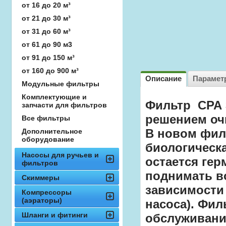
от 16 до 20 м³
от 21 до 30 м³
от 31 до 60 м³
от 61 до 90 м3
от 91 до 150 м³
от 160 до 900 м³
Описание
Парамет
Модульные фильтры
Комплектующие и
Фильтр СPA 
запчасти для фильтров
решением оч
Все фильтры
В новом фил
Дополнительное
оборудование
биологическа
Насосы для ручьев и
остается ге
фильтров
поднимать во
Скиммеры
зависимости
Компрессоры
(аэраторы)
насоса). Фил
Шланги и фитинги
обслуживани