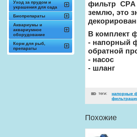
Уход за прудом и
фильтр СРA 
украшения для сада
землю, это з
Биопрепараты
декорирован
Аквариумы и
аквариумное
В комплект 
оборудование
- напорный 
Корм для рыб,
препараты
обратной п
- насос
- шланг
теги:
напорные 
фильтраци
Похожие